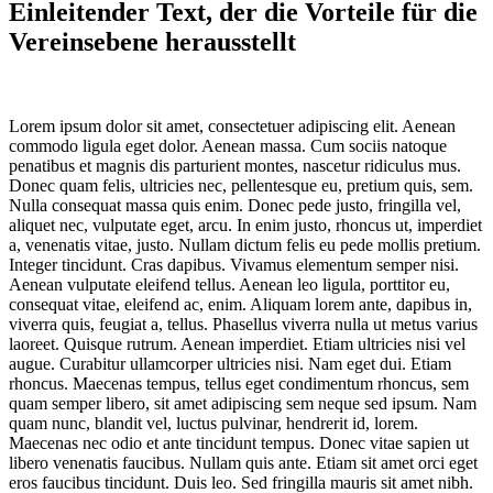
Einleitender Text, der die Vorteile für die
Vereinsebene herausstellt
Lorem ipsum dolor sit amet, consectetuer adipiscing elit. Aenean
commodo ligula eget dolor. Aenean massa. Cum sociis natoque
penatibus et magnis dis parturient montes, nascetur ridiculus mus.
Donec quam felis, ultricies nec, pellentesque eu, pretium quis, sem.
Nulla consequat massa quis enim. Donec pede justo, fringilla vel,
aliquet nec, vulputate eget, arcu. In enim justo, rhoncus ut, imperdiet
a, venenatis vitae, justo. Nullam dictum felis eu pede mollis pretium.
Integer tincidunt. Cras dapibus. Vivamus elementum semper nisi.
Aenean vulputate eleifend tellus. Aenean leo ligula, porttitor eu,
consequat vitae, eleifend ac, enim. Aliquam lorem ante, dapibus in,
viverra quis, feugiat a, tellus. Phasellus viverra nulla ut metus varius
laoreet. Quisque rutrum. Aenean imperdiet. Etiam ultricies nisi vel
augue. Curabitur ullamcorper ultricies nisi. Nam eget dui. Etiam
rhoncus. Maecenas tempus, tellus eget condimentum rhoncus, sem
quam semper libero, sit amet adipiscing sem neque sed ipsum. Nam
quam nunc, blandit vel, luctus pulvinar, hendrerit id, lorem.
Maecenas nec odio et ante tincidunt tempus. Donec vitae sapien ut
libero venenatis faucibus. Nullam quis ante. Etiam sit amet orci eget
eros faucibus tincidunt. Duis leo. Sed fringilla mauris sit amet nibh.