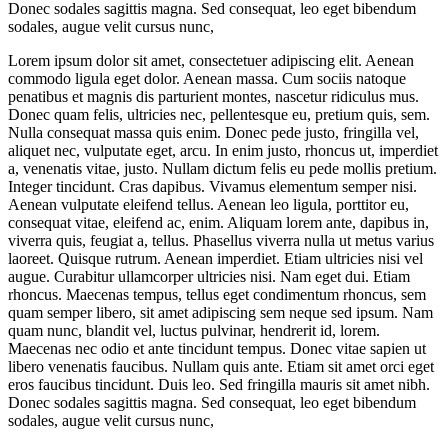
Donec sodales sagittis magna. Sed consequat, leo eget bibendum
sodales, augue velit cursus nunc,
Lorem ipsum dolor sit amet, consectetuer adipiscing elit. Aenean
commodo ligula eget dolor. Aenean massa. Cum sociis natoque
penatibus et magnis dis parturient montes, nascetur ridiculus mus.
Donec quam felis, ultricies nec, pellentesque eu, pretium quis, sem.
Nulla consequat massa quis enim. Donec pede justo, fringilla vel,
aliquet nec, vulputate eget, arcu. In enim justo, rhoncus ut, imperdiet
a, venenatis vitae, justo. Nullam dictum felis eu pede mollis pretium.
Integer tincidunt. Cras dapibus. Vivamus elementum semper nisi.
Aenean vulputate eleifend tellus. Aenean leo ligula, porttitor eu,
consequat vitae, eleifend ac, enim. Aliquam lorem ante, dapibus in,
viverra quis, feugiat a, tellus. Phasellus viverra nulla ut metus varius
laoreet. Quisque rutrum. Aenean imperdiet. Etiam ultricies nisi vel
augue. Curabitur ullamcorper ultricies nisi. Nam eget dui. Etiam
rhoncus. Maecenas tempus, tellus eget condimentum rhoncus, sem
quam semper libero, sit amet adipiscing sem neque sed ipsum. Nam
quam nunc, blandit vel, luctus pulvinar, hendrerit id, lorem.
Maecenas nec odio et ante tincidunt tempus. Donec vitae sapien ut
libero venenatis faucibus. Nullam quis ante. Etiam sit amet orci eget
eros faucibus tincidunt. Duis leo. Sed fringilla mauris sit amet nibh.
Donec sodales sagittis magna. Sed consequat, leo eget bibendum
sodales, augue velit cursus nunc,