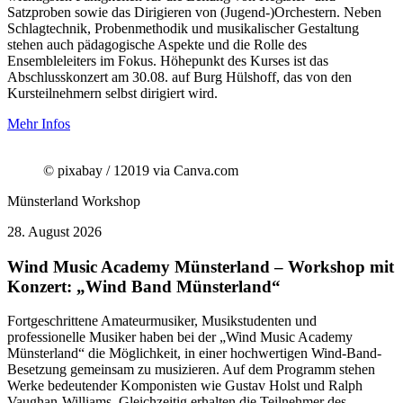
Satzproben sowie das Dirigieren von (Jugend-)Orchestern. Neben
Schlagtechnik, Probenmethodik und musikalischer Gestaltung
stehen auch pädagogische Aspekte und die Rolle des
Ensembleleiters im Fokus. Höhepunkt des Kurses ist das
Abschlusskonzert am 30.08. auf Burg Hülshoff, das von den
Kursteilnehmern selbst dirigiert wird.
Mehr Infos
© pixabay / 12019 via Canva.com
Münsterland
Workshop
28.
August 2026
Wind Music Academy Münsterland – Workshop mit
Konzert: „Wind Band Münsterland“
Fortgeschrittene Amateurmusiker, Musikstudenten und
professionelle Musiker haben bei der „Wind Music Academy
Münsterland“ die Möglichkeit, in einer hochwertigen Wind-Band-
Besetzung gemeinsam zu musizieren. Auf dem Programm stehen
Werke bedeutender Komponisten wie Gustav Holst und Ralph
Vaughan-Williams. Gleichzeitig erhalten die Teilnehmer des