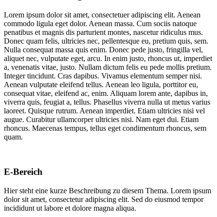
Lorem ipsum dolor sit amet, consectetuer adipiscing elit. Aenean
commodo ligula eget dolor. Aenean massa. Cum sociis natoque
penatibus et magnis dis parturient montes, nascetur ridiculus mus.
Donec quam felis, ultricies nec, pellentesque eu, pretium quis, sem.
Nulla consequat massa quis enim. Donec pede justo, fringilla vel,
aliquet nec, vulputate eget, arcu. In enim justo, rhoncus ut, imperdiet
a, venenatis vitae, justo. Nullam dictum felis eu pede mollis pretium.
Integer tincidunt. Cras dapibus. Vivamus elementum semper nisi.
Aenean vulputate eleifend tellus. Aenean leo ligula, porttitor eu,
consequat vitae, eleifend ac, enim. Aliquam lorem ante, dapibus in,
viverra quis, feugiat a, tellus. Phasellus viverra nulla ut metus varius
laoreet. Quisque rutrum. Aenean imperdiet. Etiam ultricies nisi vel
augue. Curabitur ullamcorper ultricies nisi. Nam eget dui. Etiam
rhoncus. Maecenas tempus, tellus eget condimentum rhoncus, sem
quam.
E-Bereich
Hier steht eine kurze Beschreibung zu diesem Thema. Lorem ipsum
dolor sit amet, consectetur adipiscing elit. Sed do eiusmod tempor
incididunt ut labore et dolore magna aliqua.