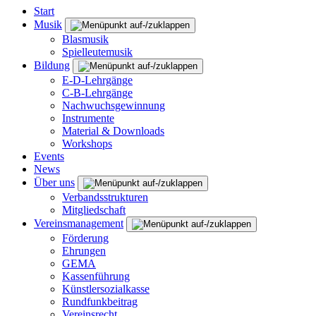
Start
Musik
Blasmusik
Spielleutemusik
Bildung
E-D-Lehrgänge
C-B-Lehrgänge
Nachwuchsgewinnung
Instrumente
Material & Downloads
Workshops
Events
News
Über uns
Verbandsstrukturen
Mitgliedschaft
Vereinsmanagement
Förderung
Ehrungen
GEMA
Kassenführung
Künstlersozialkasse
Rundfunkbeitrag
Vereinsrecht