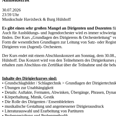
30.07.2026
23:59 Uhr
Musikschule Havixbeck & Burg Hülshoff
Es gibt einen sehr großen Mangel an Dirigenten und Dozenten
fü
Auch für Ausbildungs- und Jugendorchester wird es immer schwierig
finden. Der Kurs „Grundlagen des Dirigierens & Orchesterleitung“ ve
Form die wesentlichen Grundlagen zur Leitung von Satz- oder Regis
Dirigieren von (Jugend)- Orchestern.
Der Kurs endet mit einem Abschlusskonzert am Sonntag, dem 30.08.
Hülshoff. Das Konzert wird von den Teilnehmern des Dirigierkurses g
erhalten zum Abschluss ein Zertifikat über die Teilnahme und die be
Inhalte des Dirigierkurses sind:
• Grundschlagbilder / Schlagtechnik > Grundlagen der Dirigiertechni
• Übungen zur Unabhängigkeit
• Details: Auftakte, Fermaten, Abwinken, Übergänge, Phrasen, Dynam
• Körperhaltung, Mimik, Gestik
• Die Rolle des Dirigenten / Ensembleleiters
• musikalische Gestaltung und angemessener Dirigierausdruck
• Literaturauswahl und Erarbeitung von Partituren
• Probengestaltung und Probenmethodik