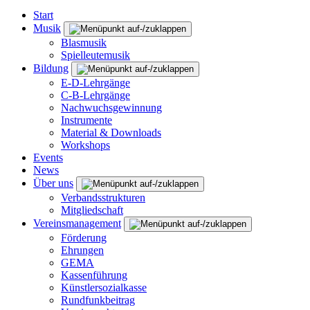
Start
Musik
Blasmusik
Spielleutemusik
Bildung
E-D-Lehrgänge
C-B-Lehrgänge
Nachwuchsgewinnung
Instrumente
Material & Downloads
Workshops
Events
News
Über uns
Verbandsstrukturen
Mitgliedschaft
Vereinsmanagement
Förderung
Ehrungen
GEMA
Kassenführung
Künstlersozialkasse
Rundfunkbeitrag