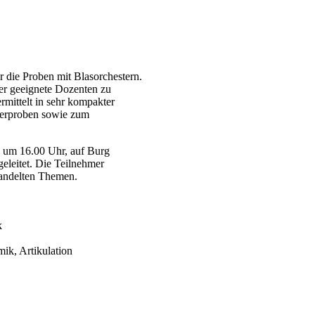
r die Proben mit Blasorchestern.
er geeignete Dozenten zu
rmittelt in sehr kompakter
terproben sowie zum
, um 16.00 Uhr, auf Burg
eleitet. Die Teilnehmer
handelten Themen.
k
ik, Artikulation